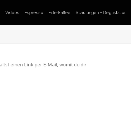
Videos
Espresso
Filterkaffee
Schulungen + Degustation
tst einen Link per E-Mail, womit du dir