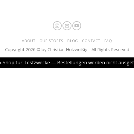
ABOUT
OUR STORES
BLOG
CONTACT
FAQ
Copyright 2026 © by Christian Holzweißig - All Rights Reserved
o-Shop für Testzwecke — Bestellungen werden nicht ausgef